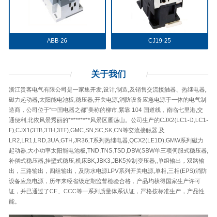
ABB-26
CJ19-25
关于
我们
浙江贵客电气有限公司是一家集开发,设计,制造,及销售交流接触器、热继电器,
磁力起动器,太阳能电池板,稳压器,开关电源,消防设备应急电源于一体的电气制
造商，公司位于“中国电器之都”美称的柳市,紧靠 104 国道线，南临七里港,交
通便利,北依风景秀丽的*********风景区雁荡山。公司生产的CJX2(LC1-D,LC1-
F),CJX1(3TB,3TH,3TF),GMC,SN,SC,SK,CN等交流接触器,及
LR2,LR1,LRD,3UA,GTH,JR36,T系列热继电器,QCX2(LE1D),GMW系列磁力
起动器,大小功率太阳能电池板,TND,TNS,TSD,DBW,SBW单三项伺服式稳压器,
补偿式稳压器,挂壁式稳压,机床BK,JBK3,JBK5控制变压器,,单组输出，双路输
出，三路输出，四组输出，及防水电源LPV系列开关电源,单相,三相(EPS)消防
设备应急电源，历年来经省级定期监督检验合格，产品均获得国家生产许可
证，并已通过了CE、CCC等一系列质量体系认证，严格按标准生产，产品性
能。