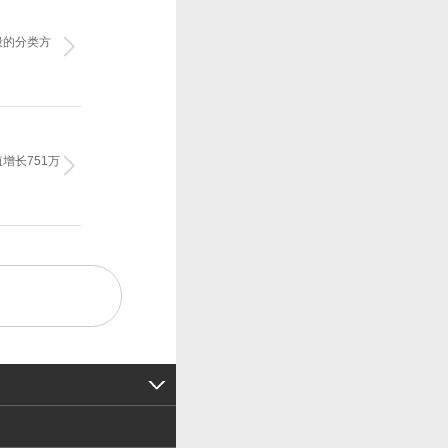
般的分类方
增长751万