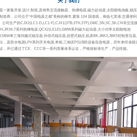
关于
我们
一家集开发,设计,制造,及销售交流接触器、热继电器,磁力起动器,太阳能电池板,稳压
造商，公司位于“中国电器之都”美称的柳市,紧靠 104 国道线，南临七里港,交通便利
公司生产的CJX2(LC1-D,LC1-F),CJX1(3TB,3TH,3TF),GMC,SN,SC,SK,CN等交
A,GTH,JR36,T系列热继电器,QCX2(LE1D),GMW系列磁力起动器,大小功率太阳能电池
,DBW,SBW单三项伺服式稳压器,补偿式稳压器,挂壁式稳压,机床BK,JBK3,JBK5控制变压
，及防水电源LPV系列开关电源,单相,三相(EPS)消防设备应急电源，历年来经省
证，并已通过了CE、CCC等一系列质量体系认证，严格按标准生产，产品性能。