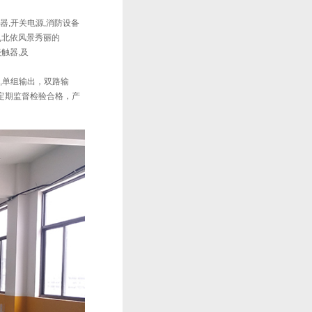
器,开关电源,消防设备
,北依风景秀丽的
流接触器,及
器,,单组输出，双路输
级定期监督检验合格，产