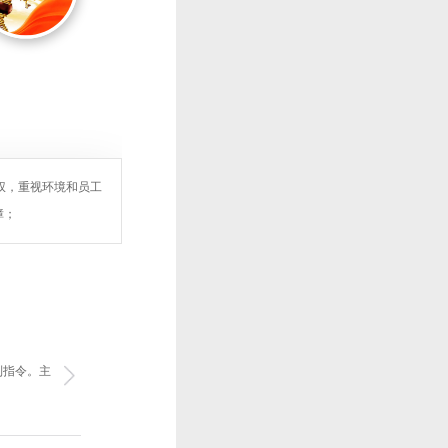
权，重视环境和员工
障；
制指令。主