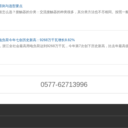
原则与选型要点
般怎么选？接触器的分类：交流接触器的种类很多，其分类方法也不尽相同。按照一
负荷今年七创历史新高：9268万千瓦增长8.82%
4分，浙江全社会最高用电负荷达到9268万千瓦，今年第7次创下历史新高，比去年最高值
0577-62713996