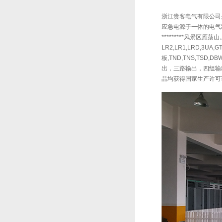
浙江贵客电气有限公司是
应急电源于一体的电气制
*********风景区雁荡山。
LR2,LR1,LRD,3U
板,TND,TNS,TSD
出，三路输出，四组输出
品均获得国家生产许可