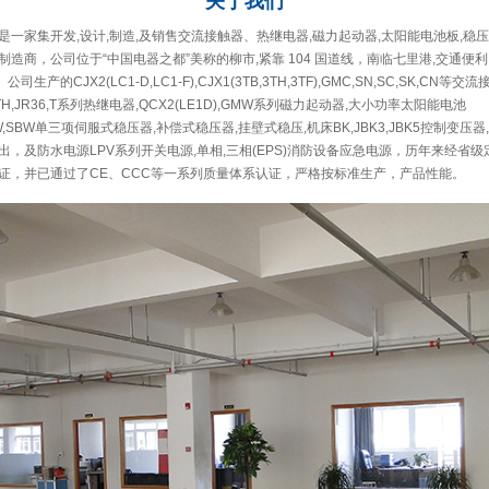
关于
我们
一家集开发,设计,制造,及销售交流接触器、热继电器,磁力起动器,太阳能电池板,稳压
造商，公司位于“中国电器之都”美称的柳市,紧靠 104 国道线，南临七里港,交通便利
公司生产的CJX2(LC1-D,LC1-F),CJX1(3TB,3TH,3TF),GMC,SN,SC,SK,CN等交
A,GTH,JR36,T系列热继电器,QCX2(LE1D),GMW系列磁力起动器,大小功率太阳能电池
,DBW,SBW单三项伺服式稳压器,补偿式稳压器,挂壁式稳压,机床BK,JBK3,JBK5控制变压
，及防水电源LPV系列开关电源,单相,三相(EPS)消防设备应急电源，历年来经省
证，并已通过了CE、CCC等一系列质量体系认证，严格按标准生产，产品性能。