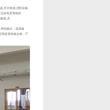
器,开关电源,消防设备
,北依风景秀丽的
流接触器,及
器,,单组输出，双路输
级定期监督检验合格，产