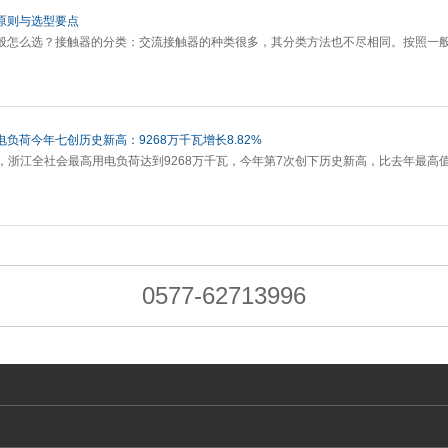
原则与选型要点
般怎么选？接触器的分类：交流接触器的种类很多，其分类方法也不尽相同。按照一
负荷今年七创历史新高：9268万千瓦增长8.82%
4分，浙江全社会最高用电负荷达到9268万千瓦，今年第7次创下历史新高，比去年最高值
0577-62713996