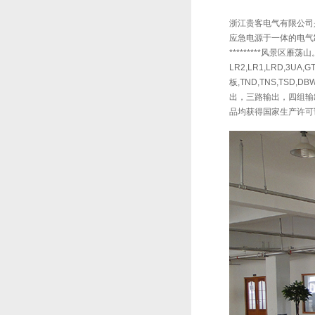
浙江贵客电气有限公司是
应急电源于一体的电气制
*********风景区雁荡山。
LR2,LR1,LRD,3U
板,TND,TNS,TSD
出，三路输出，四组输出
品均获得国家生产许可