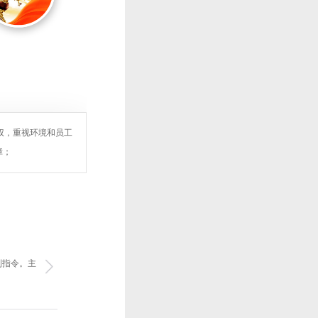
权，重视环境和员工
障；
制指令。主