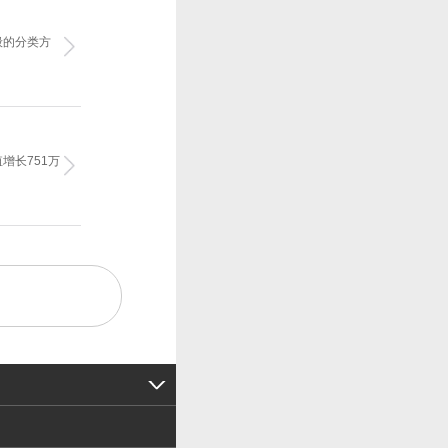
般的分类方
增长751万