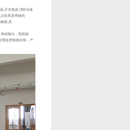
器,开关电源,消防设备
,北依风景秀丽的
流接触器,及
器,,单组输出，双路输
级定期监督检验合格，产