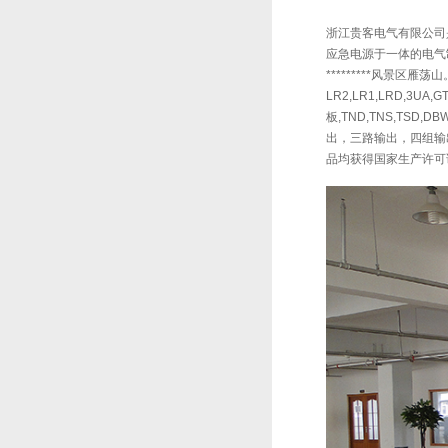
浙江贵客电气有限公司是
应急电源于一体的电气制
*********风景区雁荡山。
LR2,LR1,LRD,3U
板,TND,TNS,TSD
出，三路输出，四组输出
品均获得国家生产许可