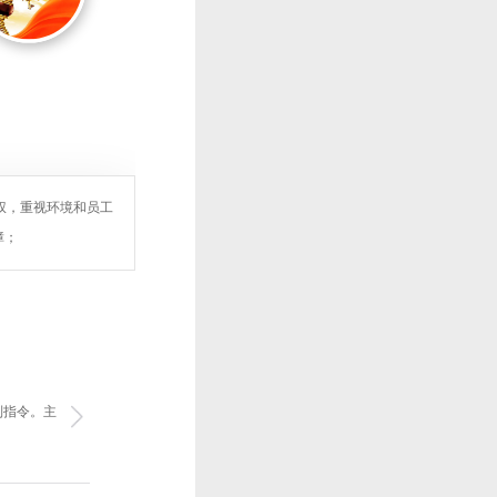
权，重视环境和员工
障；
制指令。主