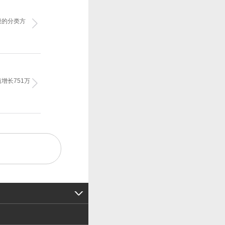
般的分类方
增长751万