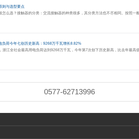
原则与选型要点
般怎么选？接触器的分类：交流接触器的种类很多，其分类方法也不尽相同。按照一
负荷今年七创历史新高：9268万千瓦增长8.82%
4分，浙江全社会最高用电负荷达到9268万千瓦，今年第7次创下历史新高，比去年最高值
0577-62713996