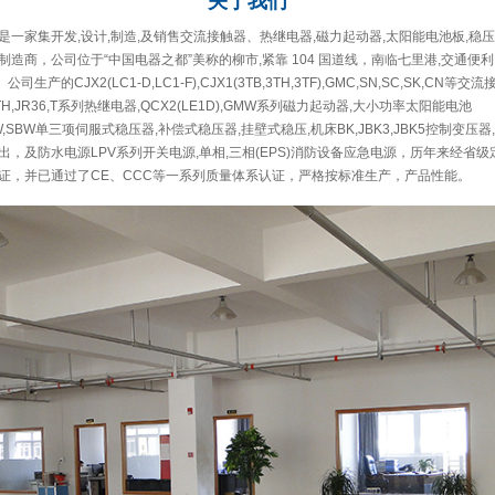
关于
我们
一家集开发,设计,制造,及销售交流接触器、热继电器,磁力起动器,太阳能电池板,稳压
造商，公司位于“中国电器之都”美称的柳市,紧靠 104 国道线，南临七里港,交通便利
公司生产的CJX2(LC1-D,LC1-F),CJX1(3TB,3TH,3TF),GMC,SN,SC,SK,CN等交
A,GTH,JR36,T系列热继电器,QCX2(LE1D),GMW系列磁力起动器,大小功率太阳能电池
,DBW,SBW单三项伺服式稳压器,补偿式稳压器,挂壁式稳压,机床BK,JBK3,JBK5控制变压
，及防水电源LPV系列开关电源,单相,三相(EPS)消防设备应急电源，历年来经省
证，并已通过了CE、CCC等一系列质量体系认证，严格按标准生产，产品性能。