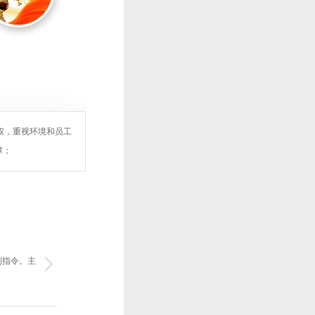
权，重视环境和员工
障；
制指令。主