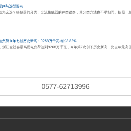
原则与选型要点
般怎么选？接触器的分类：交流接触器的种类很多，其分类方法也不尽相同。按照一
负荷今年七创历史新高：9268万千瓦增长8.82%
4分，浙江全社会最高用电负荷达到9268万千瓦，今年第7次创下历史新高，比去年最高值
0577-62713996