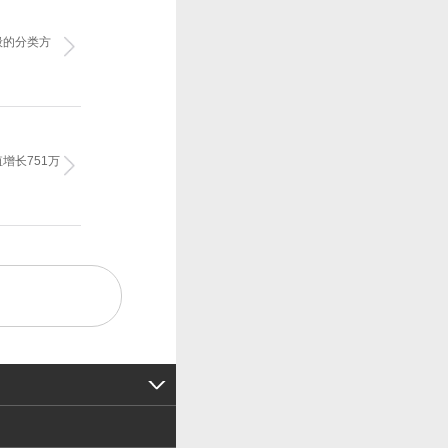
般的分类方
增长751万