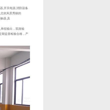
器,开关电源,消防设备
,北依风景秀丽的
流接触器,及
器,,单组输出，双路输
级定期监督检验合格，产