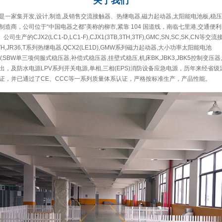
关于
我们
一家集开发,设计,制造,及销售交流接触器、热继电器,磁力起动器,太阳能电池板,稳压
造商，公司位于“中国电器之都”美称的柳市,紧靠 104 国道线，南临七里港,交通便利
公司生产的CJX2(LC1-D,LC1-F),CJX1(3TB,3TH,3TF),GMC,SN,SC,SK,CN等交
A,GTH,JR36,T系列热继电器,QCX2(LE1D),GMW系列磁力起动器,大小功率太阳能电池
,DBW,SBW单三项伺服式稳压器,补偿式稳压器,挂壁式稳压,机床BK,JBK3,JBK5控制变压
，及防水电源LPV系列开关电源,单相,三相(EPS)消防设备应急电源，历年来经省
证，并已通过了CE、CCC等一系列质量体系认证，严格按标准生产，产品性能。