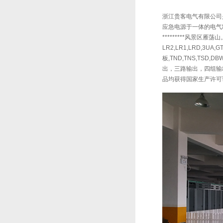
浙江贵客电气有限公司是
应急电源于一体的电气制
*********风景区雁荡山。
LR2,LR1,LRD,3U
板,TND,TNS,TSD
出，三路输出，四组输出
品均获得国家生产许可