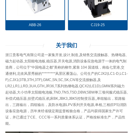
ABB-26
CJ19-25
关于
我们
浙江贵客电气有限公司是一家集开发,设计,制造,及销售交流接触器、热继电器,
磁力起动器,太阳能电池板,稳压器,开关电源,消防设备应急电源于一体的电气制
造商，公司位于“中国电器之都”美称的柳市,紧靠 104 国道线，南临七里港,交
通便利,北依风景秀丽的*********风景区雁荡山。公司生产的CJX2(LC1-D,LC1-
F),CJX1(3TB,3TH,3TF),GMC,SN,SC,SK,CN等交流接触器,及
LR2,LR1,LRD,3UA,GTH,JR36,T系列热继电器,QCX2(LE1D),GMW系列磁力
起动器,大小功率太阳能电池板,TND,TNS,TSD,DBW,SBW单三项伺服式稳压器,
补偿式稳压器,挂壁式稳压,机床BK,JBK3,JBK5控制变压器,,单组输出，双路输
出，三路输出，四组输出，及防水电源LPV系列开关电源,单相,三相(EPS)消防
设备应急电源，历年来经省级定期监督检验合格，产品均获得国家生产许可
证，并已通过了CE、CCC等一系列质量体系认证，严格按标准生产，产品性
能。